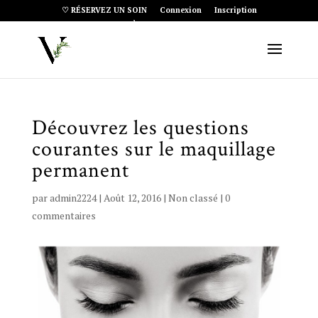
♡ RÉSERVEZ UN SOIN
Connexion
Inscription
Article 0
Découvrez les questions
courantes sur le maquillage
permanent
par
admin2224
|
Août 12, 2016
|
Non classé
|
0
commentaires