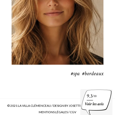
#spa #bordeaux
9.3
/10
© 2021 LA VILLA CLÉMENCEAU /
DESIGN BY JOSETTE OU BERNADETTE
/
MENTIONS LÉGALES
/
CGV