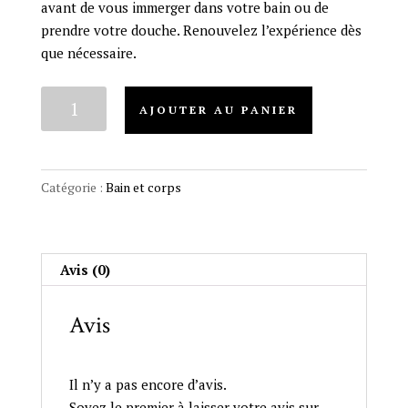
avant de vous immerger dans votre bain ou de
prendre votre douche. Renouvelez l’expérience dès
que nécessaire.
quantité
AJOUTER AU PANIER
de
Support
Breathe
-
Catégorie :
Bain et corps
Bath
&
shower
Avis (0)
oil
Avis
Il n’y a pas encore d’avis.
Soyez le premier à laisser votre avis sur