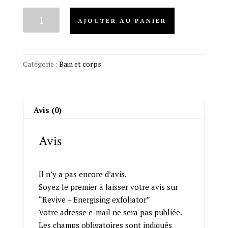
quantité
AJOUTER AU PANIER
de
Revive
-
Energising
Catégorie :
Bain et corps
exfoliator
Avis (0)
Avis
Il n’y a pas encore d’avis.
Soyez le premier à laisser votre avis sur
“Revive – Energising exfoliator”
Votre adresse e-mail ne sera pas publiée.
Les champs obligatoires sont indiqués