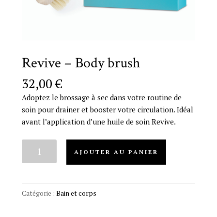
Revive – Body brush
32,00
€
Adoptez le brossage à sec dans votre routine de
soin pour drainer et booster votre circulation. Idéal
avant l’application d’une huile de soin Revive.
quantité
AJOUTER AU PANIER
de
Revive
-
Body
Catégorie :
Bain et corps
brush