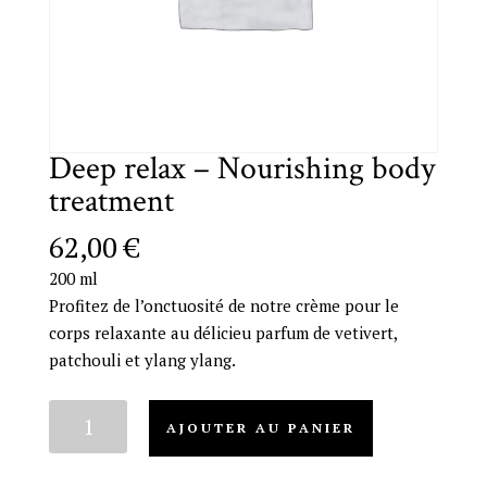
Deep relax – Nourishing body
treatment
62,00
€
200 ml
Profitez de l’onctuosité de notre crème pour le
corps relaxante au délicieu parfum de vetivert,
patchouli et ylang ylang.
quantité
AJOUTER AU PANIER
de
Deep