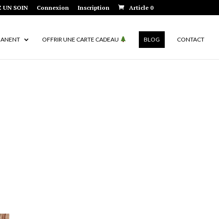
 UN SOIN
Connexion
Inscription
Article 0
MANENT
OFFRIR UNE CARTE CADEAU
BLOG
CONTACT