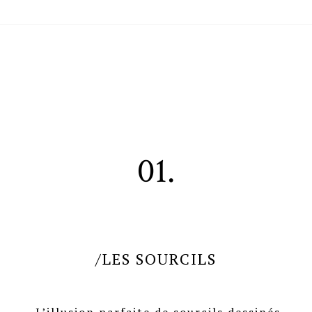
01.
/LES SOURCILS
L’illusion parfaite de sourcils dessinés