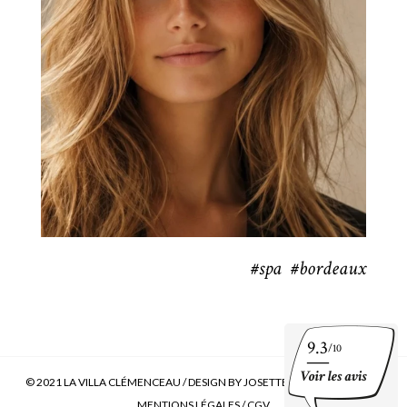
#spa #bordeaux
9.3
/10
© 2021 LA VILLA CLÉMENCEAU /
DESIGN BY JOSETTE OU BERNADETTE
/
MENTIONS LÉGALES
/
CGV